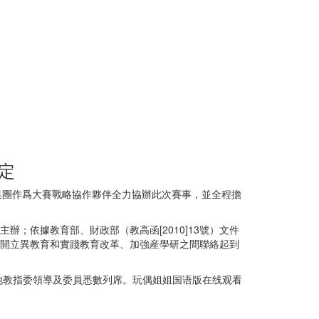
定
看集團作爲大賽戰略協作夥伴全力協辦此次賽事，並全程擔
；依據教育部、財政部（教高函[2010]13號）文件
展開立異教育和實踐教育改革、加強産學研之間聯絡起到
他教指委領導及委員悉數列席。玩偶姐姐国语版在线观看