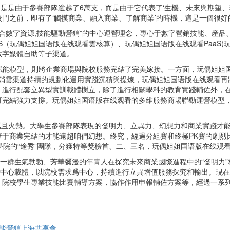
只是是由于參賽部隊逾越了6萬支，而是由于它代表了‘生機、未來與期望、
門之前，即有了‘觸摸商業、融入商業、了解商業’的時機，這是一個很好
合數字資源,技能驅動營銷”的中心運營理念，專心于數字營銷技能、産品
S（玩偶姐姐国语版在线观看雲核算）、玩偶姐姐国语版在线观看PaaS(玩
數字媒體自助等子渠道。
force賦能模型，則將企業商場與院校服務完結了完美嫁接。一方面，玩偶
營銷雲渠道持續的規劃化運用實踐沉積與提煉，玩偶姐姐国语版在线观看
）進行配套立異型實訓載體樹立，除了進行相關學科的教育實踐輔佐外，
可完結強力支撐。玩偶姐姐国语版在线观看的多維服務商場聯動運營模型
嚴厲且火熱。大學生參賽部隊表現的發明力、立異力、幻想力和商業實踐才
于商業完結的才能遠超咱們幻想。終究，經過分組賽和終極PK賽的劇烈
和長沙學院的“途秀”團隊，分獲特等獎榜首、二、三名，玩偶姐姐国语版在线
了一群生氣勃勃、芳華彌漫的年青人在探究未來商業國際進程中的“發明力”
道做爲中心載體，以院校需求爲中心，持續進行立異增值服務探究和輸出。現
、院校學生專業技能比賽輔導方案，協作作用申報輔佐方案等，經過一系
智能營銷上海共享會