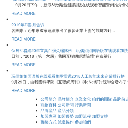
9月20日下午 ，新浪&玩偶姐姐国语版在线观看智能營銷推介會
READ MORE
2019年T雲·月告诉
各團隊：近年來國家連續推出了很多企業上雲的鼓舞方針...
READ MORE
位居互聯網20年立異百強尖端隊伍，玩偶姐姐国语版在线观看加
日前，“2018（第十六屆）我國互聯網經濟論壇”在京舉行
READ MORE
玩偶姐姐国语版在线观看集團當選2018人工智能未來企業排行榜
9月29日，由我國科學院《互聯網周刊》與eNet研討院聯合發布了“
READ MORE
公司簡介
品牌簡介
企業文化
咱們的團隊
品牌前
寵物百科
公司新聞
行業新聞
品牌産品
産品分類
加盟專區
加盟優勢
加盟流程
加盟支撐
聯絡方式
誠邀協作
參加咱們