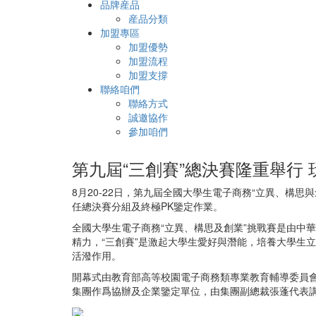
品牌産品
産品分類
加盟專區
加盟優勢
加盟流程
加盟支撐
聯絡咱們
聯絡方式
誠邀協作
參加咱們
第九屆“三創賽”總決賽隆重舉行
8月20-22日，第九屆全國大學生電子商務“立異、
任總決賽分組及終極PK鑒定作業。
全國大學生電子商務“立異、構思及創業”挑戰賽是由中華
精力，“三創賽”是激起大學生愛好與潛能，培養大學生
活潑作用。
開幕式由教育部高等校園電子商務類專業教育輔導委員
集團作爲協辦及企業鑒定單位，由集團副總裁張蓬代表