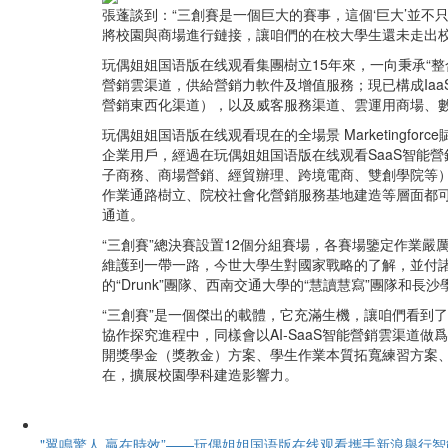
張蓬談到：“三創賽是一個巨大的賽事，這個‘巨大’並不
將校園與商場進行鏈接，讓咱們的在校大學生還未走出校
玩偶姐姐国语版在线观看集團樹立15年來，一向秉承“整
營銷雲渠道，供給營銷力軟件及增值服務；現已構成Iaa
營銷東西化渠道），以及威客服務渠道、雲運用商場、
玩偶姐姐国语版在线观看現在的全場景 Marketing
企業用戶，經過在玩偶姐姐国语版在线观看SaaS智能
子商務、商場營銷、經貿辦理、跨境電商、雙創學院等
作業通路樹立、院校社會化營銷服務基地建造等層面都
通道。
“三創賽”總決賽設置12個分組賽場，各賽場鑒定作業
維護到一帶一路，今世大學生對國家戰略的了解，並付諸
的“Drunk”團隊、西南交通大學的“慧讀慧寫”團隊
“三創賽”是一個傑出的載體，它充滿生機，讓咱們看到
協作探究進程中，同樣會以AI-SaaS智能營銷雲渠
開獎學金（獎教金）方案、學生作業本質拓寬練習方案
在，擴展校園學科建造影響力。
"翼鳴驚人,贏在時效”——玩偶姐姐国语版在线观看攜手新浪舉行